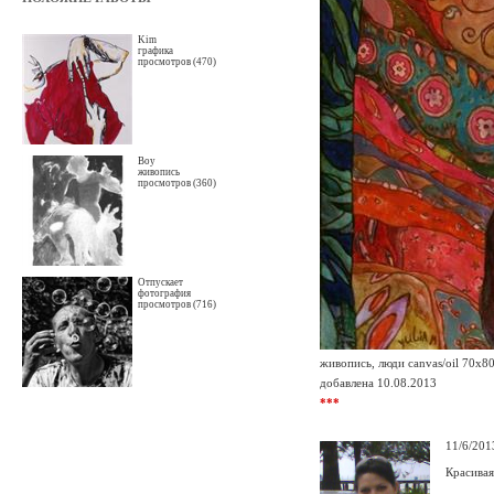
Kim
графика
просмотров (470)
Boy
живопись
просмотров (360)
Отпускает
фотография
просмотров (716)
живопись, люди canvas/oil 70x8
добавлена 10.08.2013
***
11/6/201
Красивая