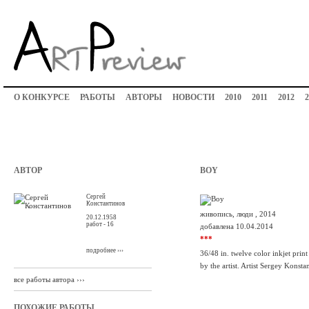
О КОНКУРСЕ
РАБОТЫ
АВТОРЫ
НОВОСТИ
2010
2011
2012
2
АВТОР
BOY
Сергей
Константинов
живопись, люди , 2014
20.12.1958
работ - 16
добавлена 10.04.2014
***
подробнее ›››
36/48 in. twelve color inkjet prin
by the artist. Artist Sergey Konsta
все работы автора ›››
ПОХОЖИЕ РАБОТЫ