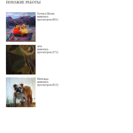
ПОХОЖИЕ РАБОТЫ
Хачик и Вачик
живопись
просмотров (801)
лето
живопись
просмотров (375)
Матильда
живопись
просмотров (813)