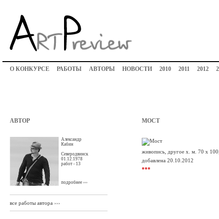
О КОНКУРСЕ
РАБОТЫ
АВТОРЫ
НОВОСТИ
2010
2011
2012
2
АВТОР
МОСТ
Александр
Кабин
живопись, другое х. м. 70 х 100
Северодвинск
01.12.1978
добавлена 20.10.2012
работ - 13
***
подробнее ›››
все работы автора ›››