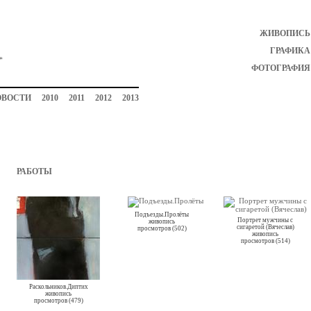
ЖИВОПИСЬ
ГРАФИКА
ФОТОГРАФИЯ
ОВОСТИ
2010
2011
2012
2013
РАБОТЫ
Подъезды.Пролёты
Портрет мужчины с
живопись
сигаретой (Вячеслав)
просмотров (502)
живопись
просмотров (514)
Раскольников.Диптих
живопись
просмотров (479)