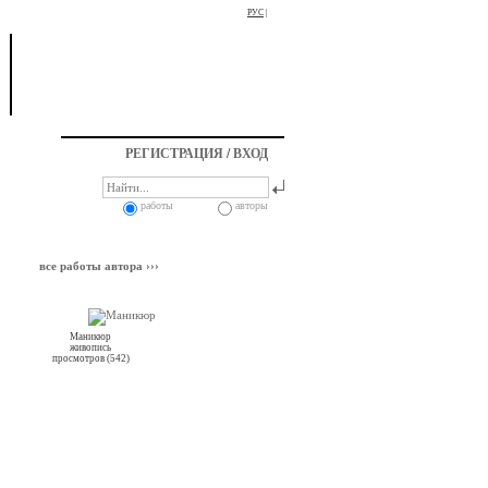
РУС
|
РЕГИСТРАЦИЯ
/
ВХОД
работы
авторы
все работы автора ›››
Маникюр
живопись
просмотров (542)