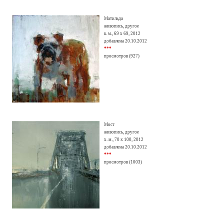
Матильда
живопись, другое
к. м., 69 х 69, 2012
добавлена 20.10.2012
***
просмотров (927)
Мост
живопись, другое
х. м., 70 х 100, 2012
добавлена 20.10.2012
***
просмотров (1003)