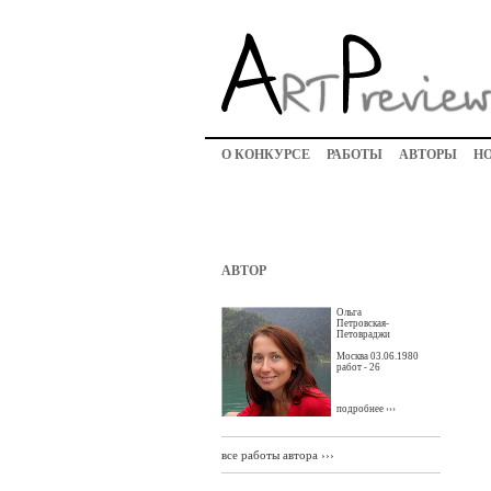
О КОНКУРСЕ
РАБОТЫ
АВТОРЫ
Н
АВТОР
Ольга
Петровская-
Петовраджи
Москва 03.06.1980
работ - 26
подробнее ›››
все работы автора ›››