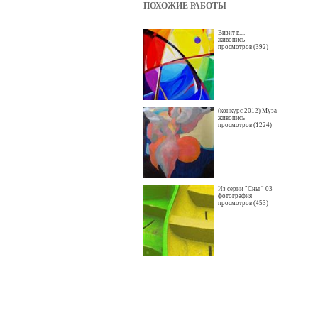
ПОХОЖИЕ РАБОТЫ
Визит в....
живопись
просмотров (392)
(конкурс 2012) Муза
живопись
просмотров (1224)
Из серии "Сны " 03
фотография
просмотров (453)