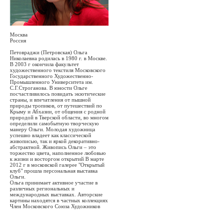
Москва
Россия
Петовраджи (Петровская) Ольга
Николаевна родилась в 1980 г. в Москве.
В 2003 г окончила факультет
художественного текстиля Московского
Государственного Художественно-
Промышленного Университета им.
С.Г.Строганова. В юности Ольге
посчастливилось повидать экзотические
страны, и впечатления от пышной
природы тропиков, от путешествий по
Крыму и Абхазии, от общения с родной
природой в Тверской области, во многом
определили самобытную творческую
манеру Ольги. Молодая художница
успешно владеет как классической
живописью, так и яркой декоративно-
абстрактной. Живопись Ольги – это
торжество цвета, наполненное любовью
к жизни и восторгом открытий В марте
2012 г в московской галерее "Открытый
клуб" прошла персональная выставка
Ольги.
Ольга принимает активное участие в
различных региональных и
международных выставках. Авторские
картины находятся в частных коллекциях
Член Московского Союза Художников