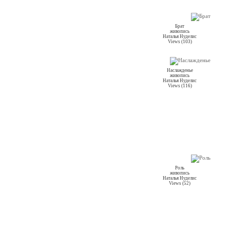
Брат
живопись
Наталья Нуделис
Views (103)
Наслажденье
живопись
Наталья Нуделис
Views (116)
Роль
живопись
Наталья Нуделис
Views (52)