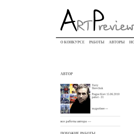
О КОНКУРСЕ
РАБОТЫ
АВТОРЫ
Н
АВТОР
Yuriy
Shevchuk
Prague Kiev 15.06.2010
работ - 31
подробнее ›››
все работы автора ›››
ПОХОЖИЕ РАБОТЫ