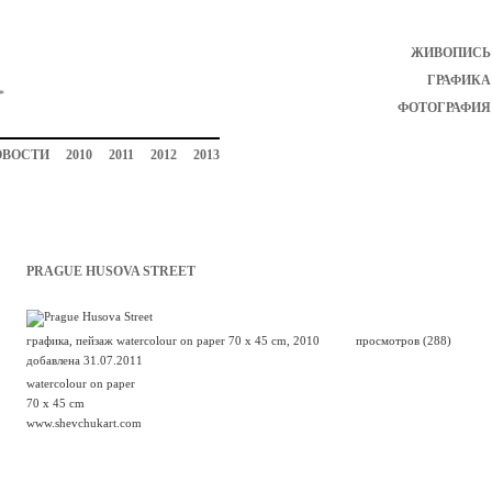
ЖИВОПИСЬ
ГРАФИКА
ФОТОГРАФИЯ
ОВОСТИ
2010
2011
2012
2013
PRAGUE HUSOVA STREET
графика, пейзаж watercolour on paper 70 x 45 cm, 2010
просмотров (288)
добавлена 31.07.2011
watercolour on paper
70 x 45 cm
www.shevchukart.com