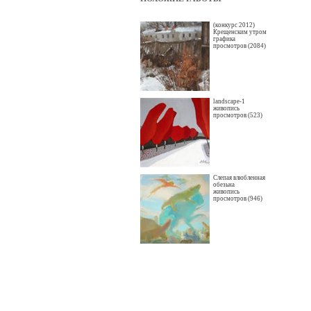
(конкурс 2012)
Крещенским утром
графика
просмотров (2084)
landscape-1
живопись
просмотров (523)
Слепая влюбленная
обезьна
живопись
просмотров (946)