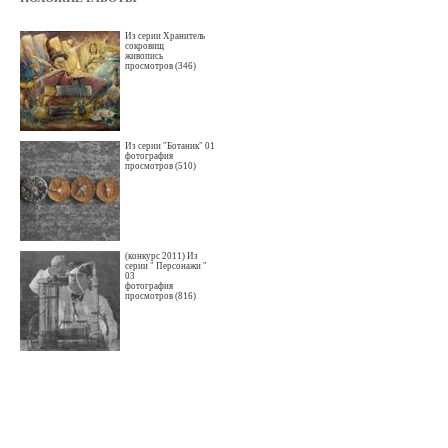
Из серии Хранитель
сокровищ
живопись
просмотров (346)
Из серии "Ботаник" 01
фотография
просмотров (510)
(конкурс 2011) Из
серии " Персонажи "
03
фотография
просмотров (816)