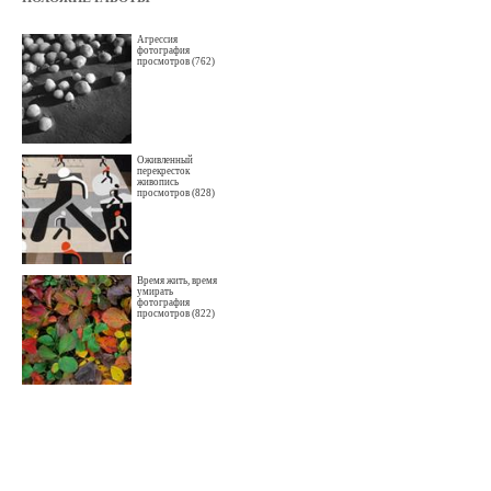
Агрессия
фотография
просмотров (762)
Оживленный
перекресток
живопись
просмотров (828)
Время жить, время
умирать
фотография
просмотров (822)