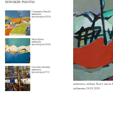
ПОХОЖИЕ РАБОТЫ
Станцыясы Уштобе
живопись
просмотров (1024)
Море Крита
живопись
просмотров (1043)
Способы плетения
живопись
просмотров (272)
живопись, пейзаж Холст, масло 
добавлена 24.03.2010