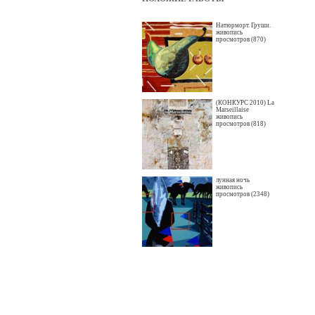
Натюрморт. Груши.
живопись
просмотров (870)
(КОНКУРС 2010) La
Marseillaise
живопись
просмотров (818)
лунная ночь
живопись
просмотров (2348)