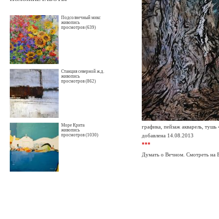
Подсолнечный микс
живопись
просмотров (639)
Станция северной ж.д.
живопись
просмотров (862)
Море Крита
графика, пейзаж акварель, тушь 
живопись
просмотров (1030)
добавлена 14.08.2013
***
Думать о Вечном. Смотреть на 