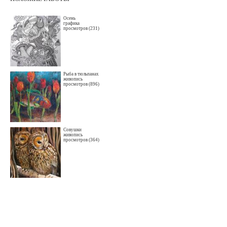
Осень
графика
просмотров (231)
Рыба в тюльпанах
живопись
просмотров (896)
Совушки
живопись
просмотров (364)