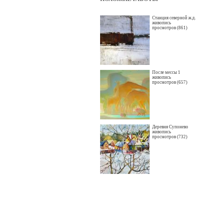
Станция северной ж.д.
живопись
просмотров (861)
После мессы 1
живопись
просмотров (657)
Деревня Супонево
живопись
просмотров (732)