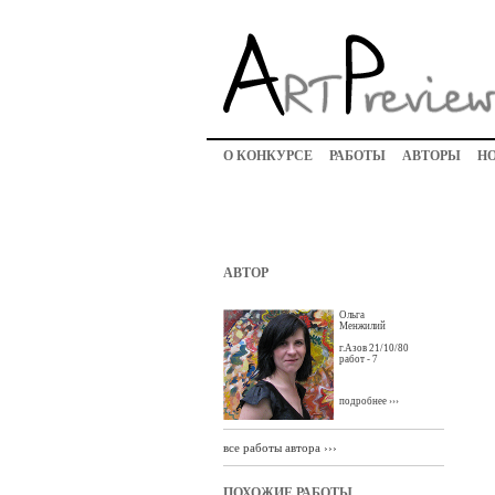
О КОНКУРСЕ
РАБОТЫ
АВТОРЫ
Н
АВТОР
Ольга
Менжилий
г.Азов 21/10/80
работ - 7
подробнее ›››
все работы автора ›››
ПОХОЖИЕ РАБОТЫ