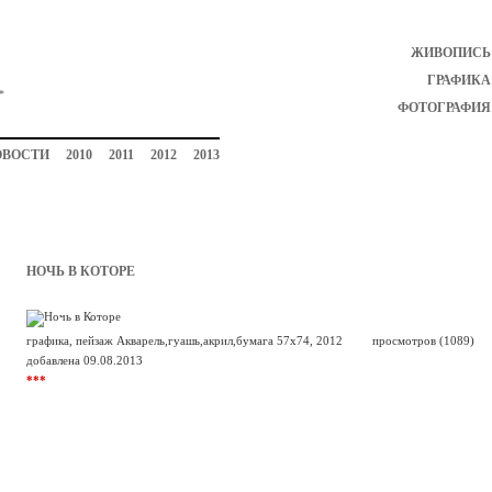
ЖИВОПИСЬ
ГРАФИКА
ФОТОГРАФИЯ
ОВОСТИ
2010
2011
2012
2013
НОЧЬ В КОТОРЕ
графика, пейзаж Акварель,гуашь,акрил,бумага 57x74, 2012
просмотров (1089)
добавлена 09.08.2013
***