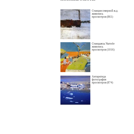
Станция северной ж.д.
живопись
просмотров (861)
Станцыясы Уштобе
живопись
просмотров (1016)
Антарктида
фотография
просмотров (874)