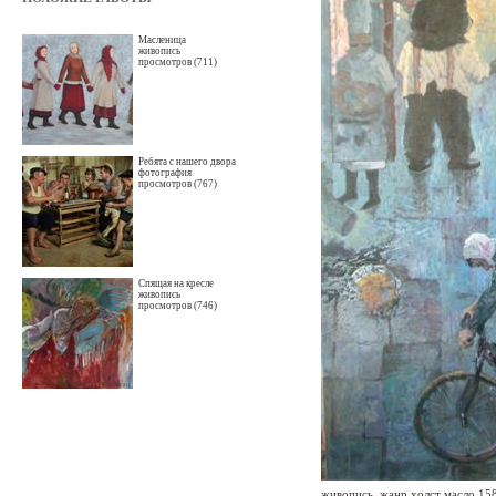
Масленица
живопись
просмотров (711)
Ребята с нашего двора
фотография
просмотров (767)
Спящая на кресле
живопись
просмотров (746)
живопись, жанр холст масло 15