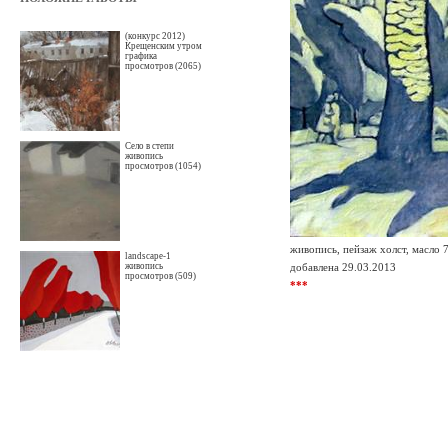
(конкурс 2012)
Крещенским утром
графика
просмотров (2065)
Село в степи
живопись
просмотров (1054)
живопись, пейзаж холст, масло 
landscape-1
живопись
добавлена 29.03.2013
просмотров (509)
***