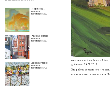
После мессы 1
живопись
просмотров (622)
"Красный октябрь"
живопись
просмотров (591)
живопись, пейзаж 60см х 80см,
Деревня Супонево
добавлена 09.08.2012
живопись
просмотров (700)
Эта работа создана под Флоренц
проходил курс живописи при Фл