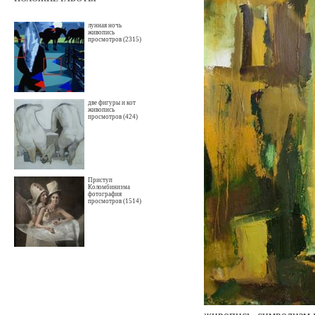
лунная ночь
живопись
просмотров (2315)
две фигуры и кот
живопись
просмотров (424)
Приступ
Коломбинизма
фотография
просмотров (1514)