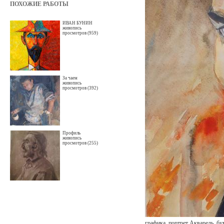
ПОХОЖИЕ РАБОТЫ
ИВАН БУНИН
живопись
просмотров (959)
За чаем
живопись
просмотров (392)
Профиль
живопись
просмотров (255)
графика, портрет Акварель, бу