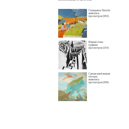
Станцыясы Уштобе
живопись
просмотров (983)
Южная стена
графика
просмотров (564)
Слепая влюбленная
обезьна
живопись
просмотров (908)