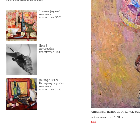
"Вино и фрукты"
живопись
просмотров (458)
Лист 3
фотография
просмотров (781)
(конкурс 2012)
Натюрморт с рыбой
живопись
просмотров (972)
живопись, натюрморт холст, мас
добавлена 06.03.2012
***