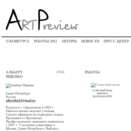
О КОНКУРСЕ
РАБОТЫ-2012
АВТОРЫ
НОВОСТИ
ПРЕСС-ЦЕНТР
АЛЬБЕРТ
(751)
РАБОТЫ
ИЩЕНКО
Солнечный ветер
Санкт-Петербург
живопись
просмотров (80)
Россия
albertiko63@mail.ru
Родился в г. Свердловске в 1963 г.
Окончил военно-морское училище.
Служил офицером на подводных лодках.
Проживаю в г.Кронштадт.
Профессионально занимаюсь живописью
с 2007 г. Участвовал в выставках в
Москве, Санкт-Петербурге, Выборге,