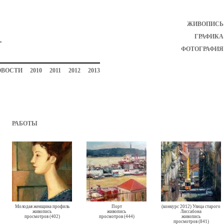
ЖИВОПИСЬ
ГРАФИКА
ФОТОГРАФИЯ
ОВОСТИ
2010
2011
2012
2013
РАБОТЫ
Молодая женщина профиль
Порт
(конкурс 2012) Улица старого
живопись
живопись
Лиссабона
просмотров (402)
просмотров (444)
живопись
просмотров (841)