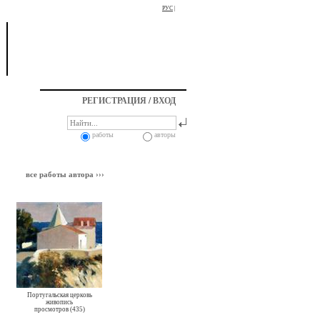
РУС
|
РЕГИСТРАЦИЯ
/
ВХОД
работы
авторы
все работы автора ›››
Португальская церковь
живопись
просмотров (435)