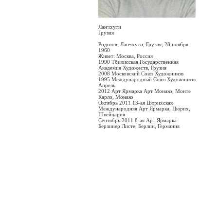
Ланчхути
Грузия
Родился: Ланчхути, Грузия, 28 ноября
1960
Живет: Москва, Россия
1990 Тбилисская Государственная
Академия Художеств, Грузия
2008 Московский Союз Художников
1995 Международный Союз Художников
Апрель
2012 Арт Ярмарка Арт Монако, Монте
Карло, Монако
Октябрь 2011 13-ая Цюрихская
Международняя Арт Ярмарка, Цюрих,
Швейцария
Сентябрь 2011 8-ая Арт Ярмарка
Берлинер Листе, Берлин, Германия