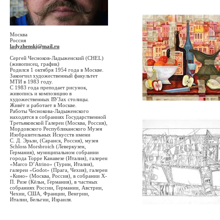
Москва
Россия
ladyzhenski@mail.ru
Сергей Чесноков-Ладыженский (CHEL)
(живописец, график)
Родился 1 октября 1954 года в Москве.
Закончил художественный факультет
МТИ в 1983 году.
С 1983 года преподает рисунок,
живопись и композицию в
художественных ВУЗах столицы.
Живёт и работает в Москве.
Работы Чеснокова-Ладыженского
находятся в собраниях Государственной
Третьяковской Галереи (Москва, Россия),
Мордовского Республиканского Музея
Изобразительных Искусств имени
С. Д. Эрьзи, (Саранск, Россия), музея
Schloss Morsbroich (Леверкузен,
Германия), муниципальном собрании
города Торре Канавезе (Италия), галереи
«Marco D’Atrino» (Турин, Италия),
галереи «Godot» (Прага, Чехия), галереи
«Кино» (Москва, Россия), в собрании Х-
П. Ризе (Кёльн, Германия), в частных
собраниях России, Германии, Австрии,
Чехии, США, Франции, Венгрии,
Италии, Бельгии, Израиля.