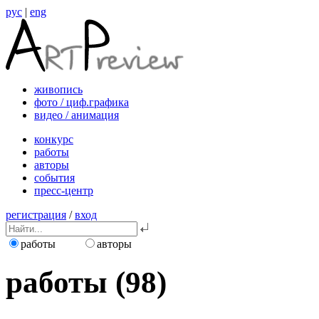
рус
|
eng
живопись
фото / циф.графика
видео / анимация
конкурс
работы
авторы
события
пресс-центр
регистрация
/
вход
работы
авторы
работы (98)