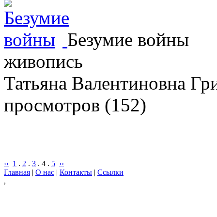
Безумие войны
живопись
Татьяна Валентиновна Гр
просмотров (152)
‹‹
1
.
2
.
3
.
4
.
5
››
Главная
|
О нас
|
Контакты
|
Ссылки
,