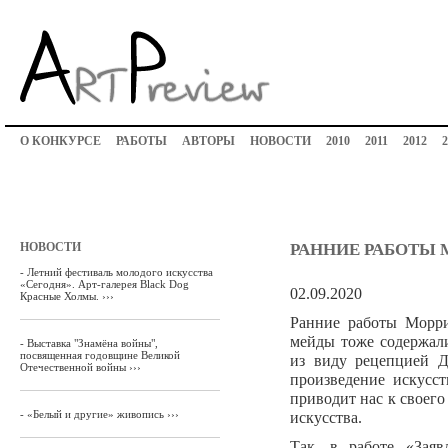
О КОНКУРСЕ
РАБОТЫ
АВТОРЫ
НОВОСТИ
2010
2011
2012
2
НОВОСТИ
РАННИЕ РАБОТЫ 
-
Летний фестиваль молодого искусства
«Сегодня». Арт-галерея Black Dog
02.09.2020
Красные Холмы. ›››
Ранние работы Морри
мейды тоже содержали
-
Выставка "Знамёна войны",
посвященная годовщине Великой
из виду рецепцией Д
Отечественной войны ›››
произведение искусс
приводит нас к своег
-
«Белый и другие» живопись ›››
искусства.
Так, в работе «Заяв