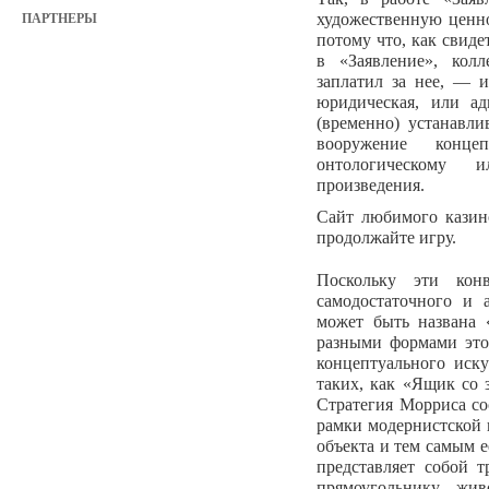
художественную ценно
ПАРТНЕРЫ
потому что, как свид
в «Заявление», колл
заплатил за нее, — 
юридическая, или ад
(временно) устанавли
вооружение конце
онтологическому 
произведения.
Сайт любимого казин
продолжайте игру.
Поскольку эти ко
самодостаточного и 
может быть названа ««
разными формами это
концептуального иск
таких, как «Ящик со з
Стратегия Морриса со
рамки модернистской 
объекта и тем самым 
представляет собой 
прямоугольнику жив