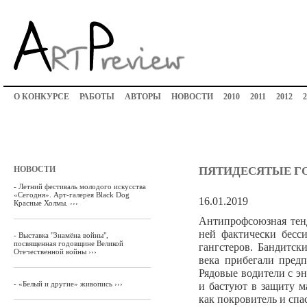
О КОНКУРСЕ
РАБОТЫ
АВТОРЫ
НОВОСТИ
2010
2011
2012
2
НОВОСТИ
ПЯТИДЕСЯТЫЕ Г
-
Летний фестиваль молодого искусства
«Сегодня». Арт-галерея Black Dog
16.01.2019
Красные Холмы. ›››
Антипрофсоюзная тенд
ней фактически бесс
-
Выставка "Знамёна войны",
посвященная годовщине Великой
гангстеров. Бандитс
Отечественной войны ›››
века прибегали пред
Рядовые водители с э
-
«Белый и другие» живопись ›››
и бастуют в защиту м
как покровитель и спа