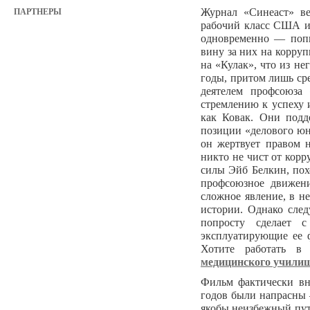
Журнал «Синеаст» ве
ПАРТНЕРЫ
рабочий класс США и
одновременно — попы
вину за них на корруп
на «Кулак», что из не
годы, притом лишь ср
деятелем профсоюза 
стремлению к успеху 
как Ковак. Они подд
позиции «делового юн
он жертвует правом н
никто не чист от корр
силы Эйб Белкин, пох
профсоюзное движени
сложное явление, в н
истории. Однако след
попросту сделает 
эксплуатирующие ее ф
Хотите работать 
медицинского учили
Фильм фактически вн
годов были напрасны 
якобы неизбежный пут